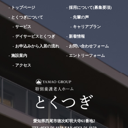
-
トップページ
-
採用について(募集要項)
-
とくつぎについて
-
先輩の声
-
サービス
-
キャリアプラン
-
デイサービスとくつぎ
-
新着情報
-
お申込みから入居の流れ
-
お問い合わせフォーム
-
施設案内
-
エントリーフォーム
-
アクセス
愛知県西尾市徳次町明大寺61番地2