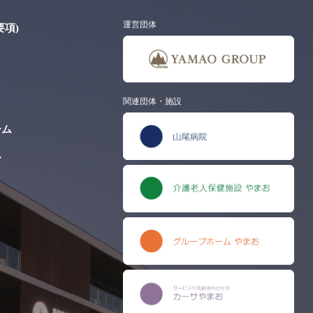
運営団体
項)
関連団体・施設
ーム
ム