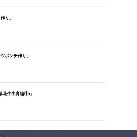
氷作り」
ーツポンチ作り」
落花生生育編①)」