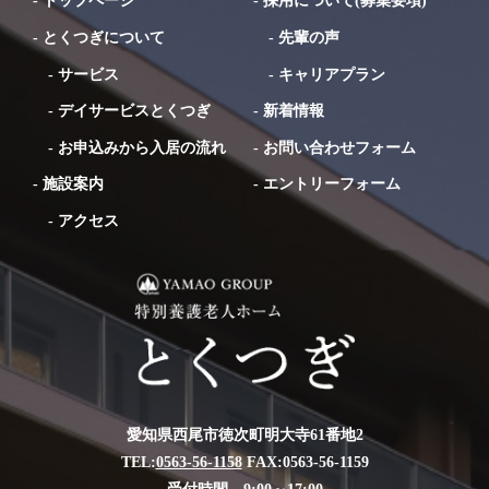
-
トップページ
-
採用について(募集要項)
-
とくつぎについて
-
先輩の声
-
サービス
-
キャリアプラン
-
デイサービスとくつぎ
-
新着情報
-
お申込みから入居の流れ
-
お問い合わせフォーム
-
施設案内
-
エントリーフォーム
-
アクセス
愛知県西尾市徳次町明大寺61番地2
TEL:
0563-56-1158
FAX:0563-56-1159
受付時間 9:00～17:00